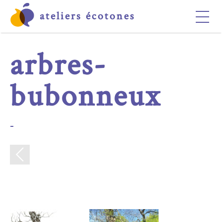
ateliers écotones
ACCUEIL
arbres-
LES ATELIERS
LES ÉCOTONES
bubonneux
CONTACT
-