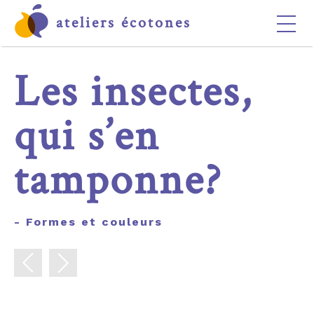
ateliers écotones
ACCUEIL
Les insectes,
LES ATELIERS
LES ÉCOTONES
qui s’en
CONTACT
tamponne?
- Formes et couleurs